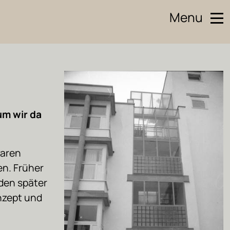
Menu
um wir da
waren
n. Früher
rden später
nzept und