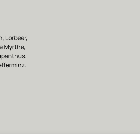
, Lorbeer,
e Myrthe,
gapanthus.
efferminz.