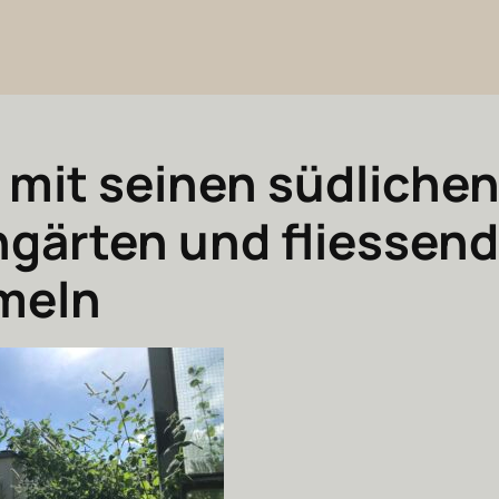
 mit seinen südliche
gärten und fliessen
meln