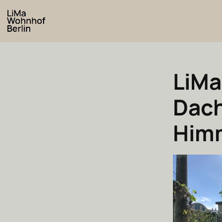
LiMa
Dach
Him