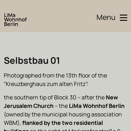
Menu
Selbstbau 01
Photographed from the 13th floor of the
“Kreuzberghaus zum alten Fritz”:
the southern tip of Block 30 – after the
New
Jerusalem Church
– the
LiMa Wohnhof Berlin
(owned by the municipal housing association
WBM),
flanked by the two residential